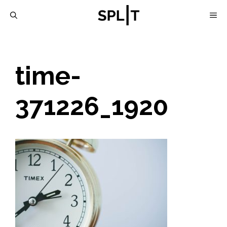
Skip
M
to
content
time-
371226_1920