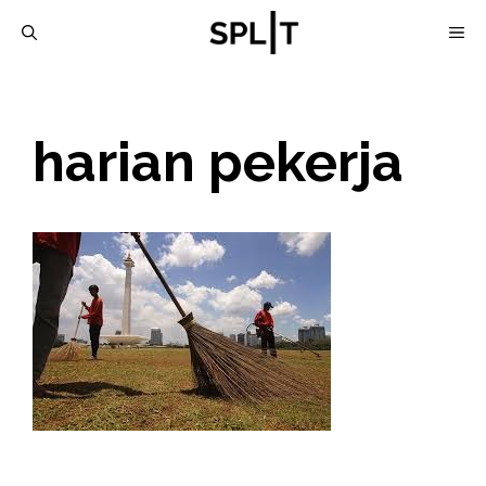
Skip
M
to
content
harian pekerja