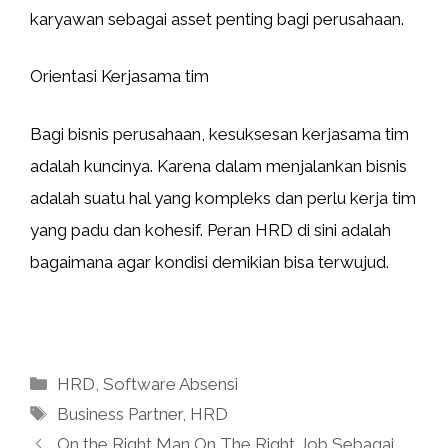
karyawan sebagai asset penting bagi perusahaan.
Orientasi Kerjasama tim
Bagi bisnis perusahaan, kesuksesan kerjasama tim
adalah kuncinya. Karena dalam menjalankan bisnis
adalah suatu hal yang kompleks dan perlu kerja tim
yang padu dan kohesif. Peran HRD di sini adalah
bagaimana agar kondisi demikian bisa terwujud.
Categories
HRD
,
Software Absensi
Tags
Business Partner
,
HRD
On the Right Man On The Right Job Sebagai